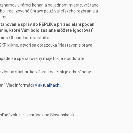
 oznamov v rámci konania na jednom mieste, vrátane
boli realizované úpravy používateľského rozhrania a
jmi.
sťahovania správ do REPLIK a pri zasielaní podaní
enie, ktoré Vám bolo zaslané môžete ignorovať.
anie v Obchodnom vestníku.
ď SKP klikne, otvorí sa obrazovka “Nastavenie práva
prípade že speňažovaný majetok je v podstate
zícii na stiahnutie v časti majetok je odstránený
í. Viac informácií
v aktualitách
.
hľadávok z el. schránok na Slovensko.sk.