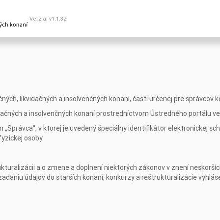
Verzia: v1.1.32
ých, likvidačných a insolvenčných konaní, časti určenej pre správcov 
idačných a insolvenčných konaní prostredníctvom Ústredného portálu ver
 „Správca“, v ktorej je uvedený špeciálny identifikátor elektronickej sc
fyzickej osoby.
ukturalizácii a o zmene a doplnení niektorých zákonov v znení neskorší
zadaniu údajov do starších konaní, konkurzy a reštrukturalizácie vy