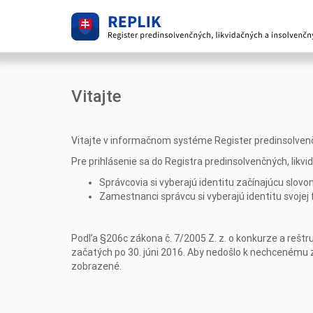
Vitajte
Vitajte v informačnom systéme Register predinsolvenčn
Pre prihlásenie sa do Registra predinsolvenčných, likv
Správcovia si vyberajú identitu začínajúcu slovom
Zamestnanci správcu si vyberajú identitu svojej 
Podľa §206c zákona č. 7/2005 Z. z. o konkurze a reštr
začatých po 30. júni 2016. Aby nedošlo k nechcenému 
zobrazené.