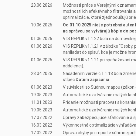
23.06.2026
Možnosti práce s Verejnými oznamami:
možnosti ich efektívneho filtrovania
optimalizácie, ktoré zjednodušujú orie
10.06.2026
Od 01.10.2025 nie je potrebný auten
na správcu sa vytvárajú kópie do po
01.06.2026
V IS REPLIK v1.1.22 bola na domovske
01.06.2026
V IS REPLIK v1.1.21 v záložke “Osoby, 
nahliadať do spisu”, kde je možné h
01.06.2026
V IS REPLIK v1.1.21 pri speňažovaní 
oddelenej).
28.04.2026
Nasadením verzie č.1.1.18 bola zmenená
stĺpec
Dátum zapísania
.
01.06.2023
V súvislosti so Súdnou mapou (zákon 
19.05.2023
Automatické uzatváranie malých konk
11.01.2023
Pridanie možnosti pracovať s konaniam
19.05.2023
Automatické uzatváranie malých konk
17.07.2022
Úpravy zabezpečujúce sťahovanie a spr
16.03.2022
Výkonnostné optimalizácie vyhľadávan
17.02.2022
Oprava chyby pri importe súhrnnej pri