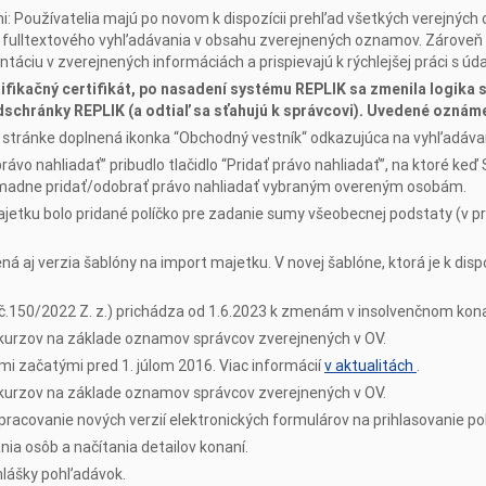
 Používatelia majú po novom k dispozícii prehľad všetkých verejných
 a fulltextového vyhľadávania v obsahu zverejnených oznamov. Zároveň 
ntáciu v zverejnených informáciách a prispievajú k rýchlejšej práci s úda
tifikačný certifikát, po nasadení systému REPLIK sa zmenila logika 
dschránky REPLIK (a odtiaľ sa sťahujú k správcovi). Uvedené oznám
j stránke doplnená ikonka “Obchodný vestník“ odkazujúca na vyhľadáv
právo nahliadať” pribudlo tlačidlo “Pridať právo nahliadať”, na ktoré ke
romadne pridať/odobrať právo nahliadať vybraným overeným osobám.
majetku bolo pridané políčko pre zadanie sumy všeobecnej podstaty (v 
 aj verzia šablóny na import majetku. V novej šablóne, ktorá je k dispo
č.150/2022 Z. z.) prichádza od 1.6.2023 k zmenám v insolvenčnom konan
urzov na základe oznamov správcov zverejnených v OV.
i začatými pred 1. júlom 2016. Viac informácií
v aktualitách
.
urzov na základe oznamov správcov zverejnených v OV.
acovanie nových verzií elektronických formulárov na prihlasovanie po
ia osôb a načítania detailov konaní.
hlášky pohľadávok.