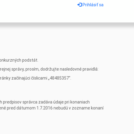
Prihlásiť sa
konkurzných podstát.
ejnej správy, prosím, dodržujte nasledovné pravidlá:
hránky začínajúci číslicami „48485357“.
ch predpisov správca zadáva údaje pri konaniach
hlásené pred dátumom 1.7.2016 nebudú v zozname konaní