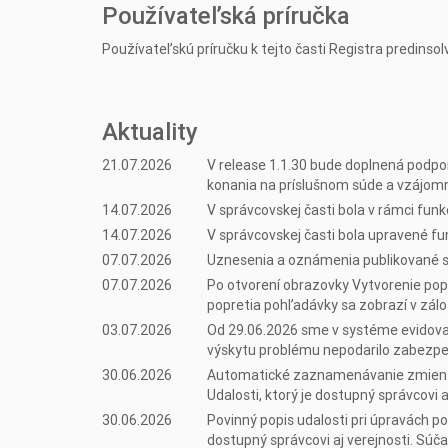
Používateľská príručka
Používateľskú príručku k tejto časti Registra predinso
Aktuality
21.07.2026
V release 1.1.30 bude doplnená podpo
konania na príslušnom súde a vzájom
14.07.2026
V správcovskej časti bola v rámci fu
14.07.2026
V správcovskej časti bola upravené fun
07.07.2026
Uznesenia a oznámenia publikované súd
07.07.2026
Po otvorení obrazovky Vytvorenie po
popretia pohľadávky sa zobrazí v zálo
03.07.2026
Od 29.06.2026 sme v systéme evidova
výskytu problému nepodarilo zabezpe
30.06.2026
Automatické zaznamenávanie zmien ma
Udalosti, ktorý je dostupný správcovi
30.06.2026
Povinný popis udalosti pri úpravách p
dostupný správcovi aj verejnosti. Súč