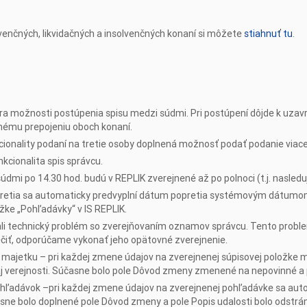
lvenčných, likvidačných a insolvenčných konaní si môžete
stiahnuť tu
.
ra možnosti postúpenia spisu medzi súdmi. Pri postúpení dôjde k uzav
nému prepojeniu oboch konaní.
nkcionality podaní na tretie osoby doplnená možnosť podať podanie via
kcionalita spis správcu.
mi po 14.30 hod. budú v REPLIK zverejnené až po polnoci (t.j. nasleduj
pretia sa automaticky predvyplní dátum popretia systémovým dátumom
žke „Pohľadávky“ v IS REPLIK.
li technický problém so zverejňovaním oznamov správcu. Tento proble
čiť, odporúčame vykonať jeho opätovné zverejnenie.
jetku – pri každej zmene údajov na zverejnenej súpisovej položke m
 aj verejnosti. Súčasne bolo pole Dôvod zmeny zmenené na nepovinné a 
ohľadávok –pri každej zmene údajov na zverejnenej pohľadávke sa auto
asne bolo doplnené pole Dôvod zmeny a pole Popis udalosti bolo odstrá