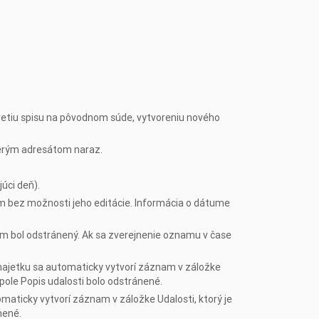
retiu spisu na pôvodnom súde, vytvoreniu nového
cerým adresátom naraz.
úci deň).
 bez možnosti jeho editácie. Informácia o dátume
m bol odstránený. Ak sa zverejnenie oznamu v čase
ajetku sa automaticky vytvorí záznam v záložke
pole Popis udalosti bolo odstránené.
maticky vytvorí záznam v záložke Udalosti, ktorý je
nené.